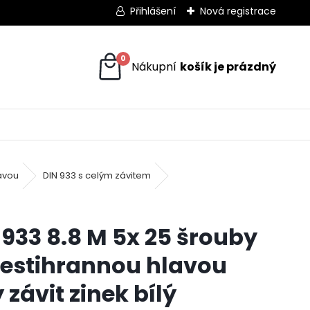
Přihlášení
Nová registrace
0
avou
DIN 933 s celým závitem
 933 8.8 M 5x 25 šrouby
šestihrannou hlavou
 závit zinek bílý