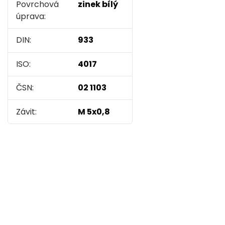
Povrchová
zinek bílý
úprava:
DIN:
933
ISO:
4017
ČSN:
02 1103
Závit:
M 5x0,8