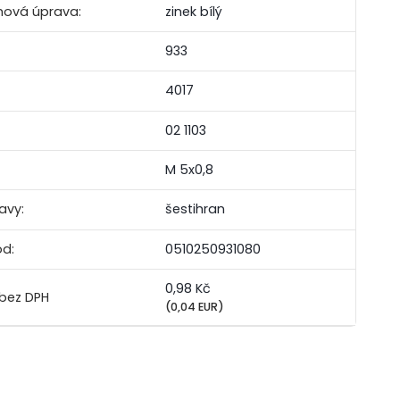
hová úprava:
zinek bílý
933
4017
02 1103
M 5x0,8
avy:
šestihran
ód:
0510250931080
0,98 Kč
(0,04 EUR)