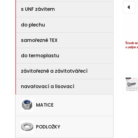
s UNF závitem
do plechu
samořezné TEX
do termoplastu
závitořezné a závitotvářecí
navařovací a lisovací
MATICE
PODLOŽKY