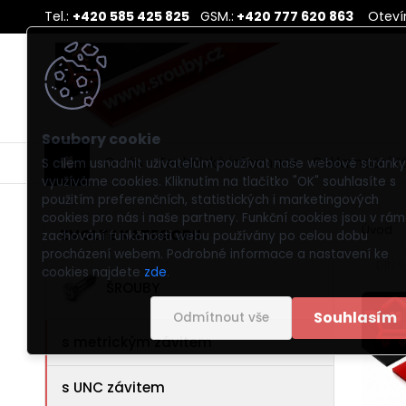
Tel.:
+420 585 425 825
GSM.:
+420 777 620 863
Otevír
O nás
Technické informace
Reklamační ř
S cílem usnadnit uživatelům používat naše webové stránky
využíváme cookies. Kliknutím na tlačítko "OK" souhlasíte s
použitím preferenčních, statistických i marketingových
cookies pro nás i naše partnery. Funkční cookies jsou v rám
Úvod
ZVOLTE KATEGORII
zachování funkčnosti webu používány po celou dobu
procházení webem. Podrobné informace a nastavení ke
DIN 9
cookies najdete
zde
.
ŠROUBY
Souhlasím
Odmítnout vše
s metrickým závitem
s UNC závitem