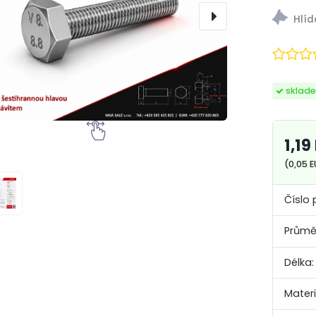
sklad
1,19
(0,05 
Číslo 
Průmě
Délka:
Materi