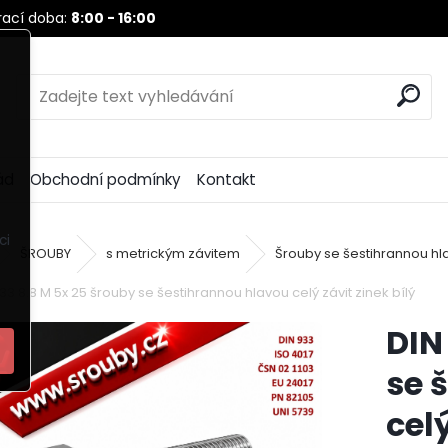
ací doba:
8:00 - 16:00
ád
Obchodní podmínky
Kontakt
ci
ŠROUBY
s metrickým závitem
Šrouby se šestihrannou hl
33 8.8 M 5x 25 šrouby se šestihrannou hlavou celý závit zinek bílý
DIN
se 
celý