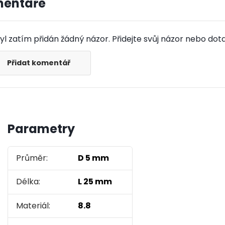
entáře
l zatím přidán žádný názor. Přidejte svůj názor nebo dota
Přidat komentář
Parametry
Průměr:
D 5 mm
Délka:
L 25 mm
Materiál:
8.8