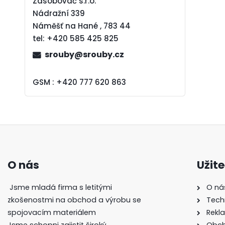
Zásobovač s.r.o.
Nádražní 339
Náměšť na Hané , 783 44
tel:
+420 585 425 825
srouby@srouby.cz
GSM : +420 777 620 863
O nás
Užit
Jsme mladá firma s letitými
O ná
zkošenostmi na obchod a výrobu se
Tech
spojovacím materiálem
Rekl
Jsme schopni zajistit široký
Obch