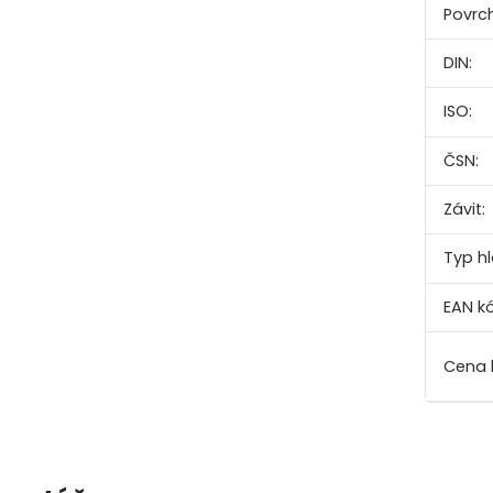
Povrc
DIN:
ISO:
ČSN:
Závit:
Typ hl
EAN k