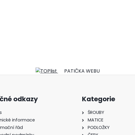
PATIČKA WEBU
ečné odkazy
Kategorie
s
ŠROUBY
nické informace
MATICE
amační řád
PODLOŽKY
odní podmínky
ČEPY