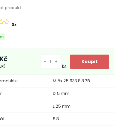
0x
em
 Kč
-
+
ks
EUR)
produktu:
M 5x 25 933 8.8 ZB
r:
D 5 mm
L 25 mm
ál:
8.8