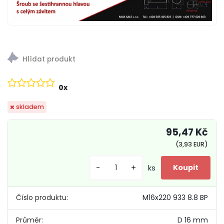
0x
skladem
95,47 Kč
(3,93 EUR)
-
+
ks
Číslo produktu:
M16x220 933 8.8 BP
Průměr:
D 16 mm