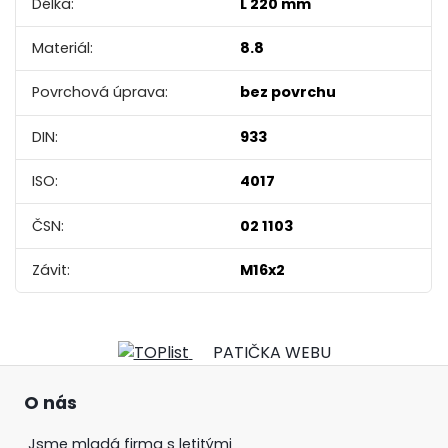
Délka:
L 220 mm
Materiál:
8.8
Povrchová úprava:
bez povrchu
DIN:
933
ISO:
4017
ČSN:
02 1103
Závit:
M16x2
PATIČKA WEBU
O nás
Jsme mladá firma s letitými