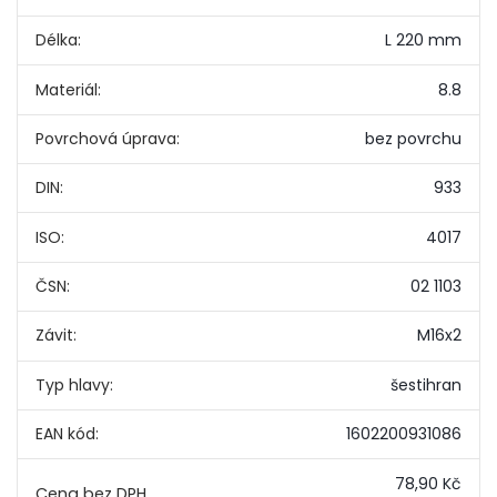
Délka:
L 220 mm
Materiál:
8.8
Povrchová úprava:
bez povrchu
DIN:
933
ISO:
4017
ČSN:
02 1103
Závit:
M16x2
Typ hlavy:
šestihran
EAN kód:
1602200931086
78,90 Kč